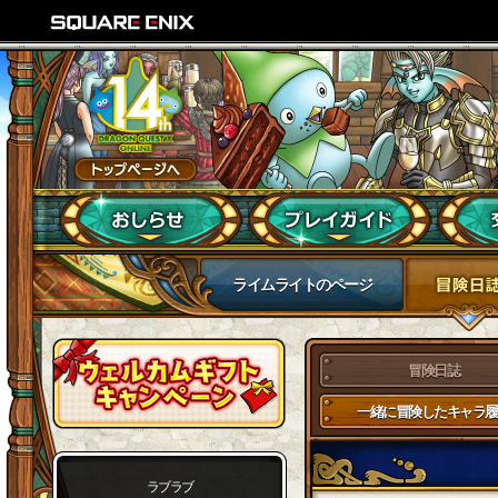
ライムライトのページ
冒険日誌
一緒に冒険したキャラ履
ラブラブ