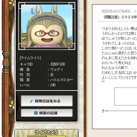
2025-05-10 17:36:40.0
テ
（閲覧注意）２０２５年
つまりお伝えしたい事は
うれしかったのでは無く
ほうしゅうが欲しかった
うかれてしまったのは、
しかた無かったとはいえ
たんじゅん過ぎたと思う
[ライムライト]
のんきに見えたかも知れ
おちついて考えれば、
キャラID
： JQ507-100
れんちゅうの庭で、
種 族
： ウェディ
だめだしする訳にはいか
性 別
： 女
よいこにしてただけです
職 業
： バトルマスター
^^
レベル
： 140
きゃ―――――――――