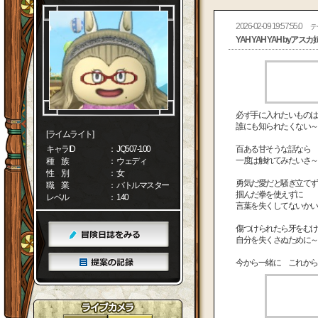
2026-02-09 19:57:55.0
テ
YAH YAH YAH byアス
必ず手に入れたいものは
誰にも知られたくない～
[ライムライト]
キャラID
： JQ507-100
百ある甘そうな話なら
一度は触れてみたいさ～
種 族
： ウェディ
性 別
： 女
勇気だ愛だと騒ぎ立てず
職 業
： バトルマスター
掴んだ拳を使えずに
レベル
： 140
言葉を失くしてないかい
傷つけられたら牙をむけ
自分を失くさぬために～
今から一緒に これから