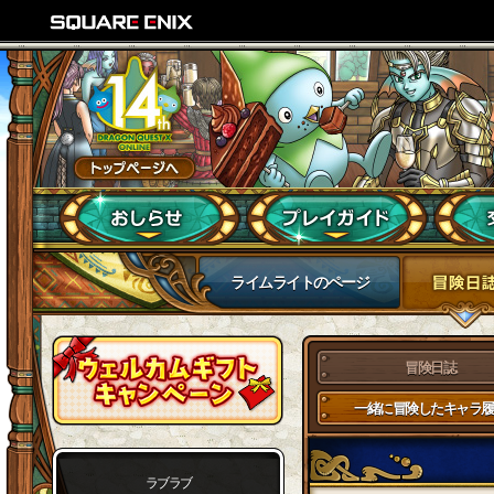
ライムライトのページ
冒険日誌
一緒に冒険したキャラ履
ラブラブ