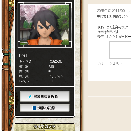
2025-01-01 20:14:20.0
テ
明けましたおめでとう
さあ、また新年がスター
今年は年男です
去年、おととしがヘビー
[ペイ]
キャラID
： TQ892-198
では、ことよろ～
種 族
： 人間
性 別
： 男
職 業
： パラディン
レベル
： 131