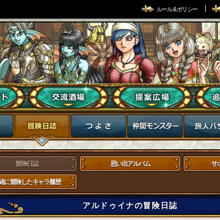
ルール & ポリシー
冒険日誌
思い出アルバム
サ
緒に冒険したキャラ履歴
アルドゥイナの冒険日誌