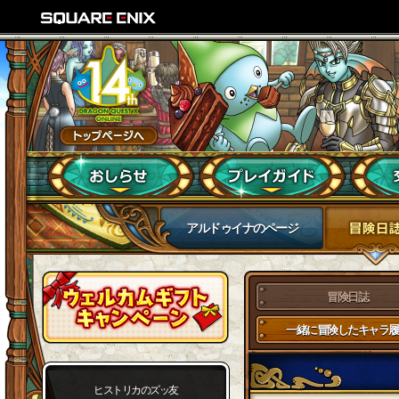
アルドゥイナのページ
冒険日誌
一緒に冒険したキャラ履
ヒストリカのズッ友