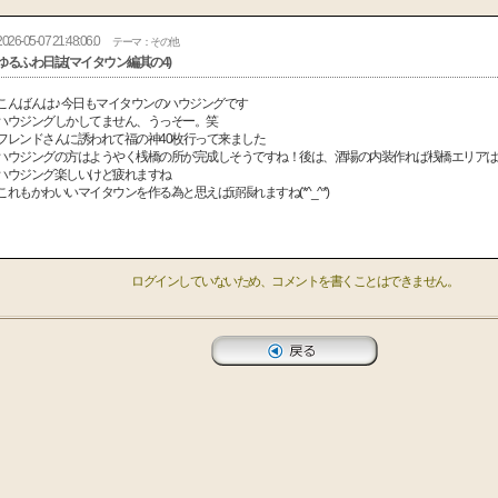
2026-05-07 21:48:06.0
テーマ：その他
ゆるふわ日誌(マイタウン編其の4)
こんばんは♪ 今日もマイタウンのハウジングです
ハウジングしかしてません、うっそー。笑
フレンドさんに誘われて福の神40枚行って来ました
ハウジングの方はようやく桟橋の所が完成しそうですね！後は、酒場の内装作れば桟橋エリアは
ハウジング楽しいけど疲れますね
これもかわいいマイタウンを作る為と思えば頑張れますね(*^_^*)
ログインしていないため、コメントを書くことはできません。