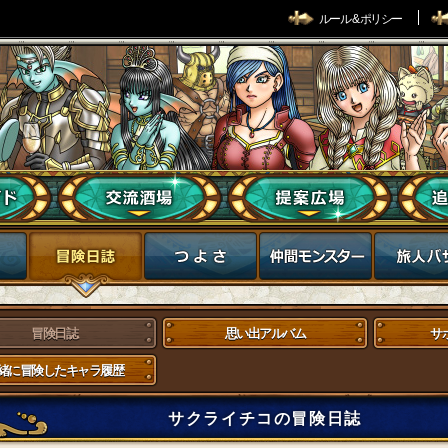
ルール & ポリシー
冒険日誌
思い出アルバム
サ
緒に冒険したキャラ履歴
サクライチコの冒険日誌