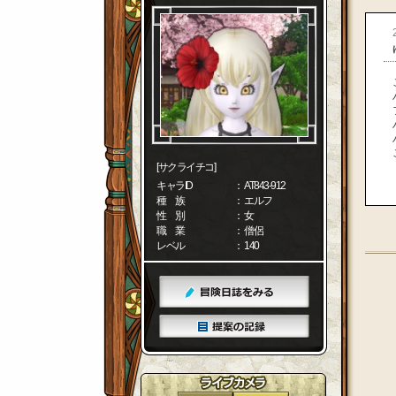
[サクライチコ]
キャラID
： AT843-912
種 族
： エルフ
性 別
： 女
職 業
： 僧侶
レベル
： 140