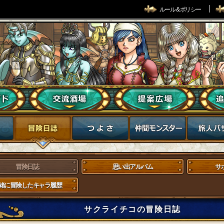
ルール & ポリシー
冒険日誌
思い出アルバム
サ
緒に冒険したキャラ履歴
サクライチコの冒険日誌