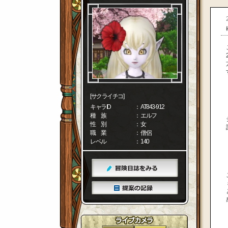
[サクライチコ]
キャラID
： AT843-912
種 族
： エルフ
性 別
： 女
職 業
： 僧侶
レベル
： 140