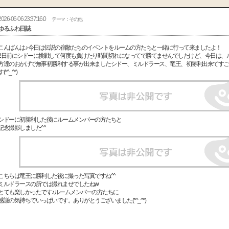
2026-06-06 23:37:16.0
テーマ：その他
ゆるふわ日誌
こんばんは♪ 今日は伝説の宿敵たちのイベントをルームの方たちと一緒に行って来ましたよ！
2日前にシドーに挑戦して何度も負けたり時間切れになってで勝てませんでしたけど、今日は、
方達のおかげで無事初勝利する事が出来ましたシドー、ミルドラース、竜王、初勝利出来てすご
す(*^_^*)
シドーに初勝利した後にルームメンバーの方たちと
記念撮影しました^^
こちらは竜王に勝利した後に撮った写真ですね^^
ミルドラースの所では撮れませでしたねw
とても楽しかったです♪ルームメンバーの方たちに
感謝の気持ちでいっぱいです。ありがとうございました(*^_^*)