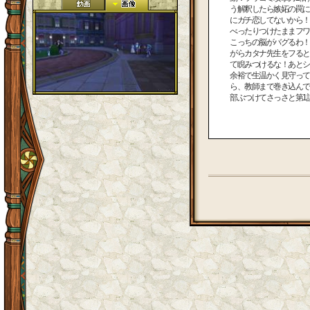
う解釈したら嫉妬の罠に
にガチ恋してないから！
べったりつけたままフワ
こっちの脳がバグるわ！
がらカタナ先生をフると
て睨みつけるな！あとシ
余裕で生温かく見守って
ら、教師まで巻き込んで
部ぶつけてさっさと第1