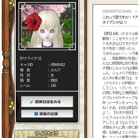
2026-06-07 07:32:44.0
テ
これって恋ですか！？ア
タイプじゃない）
【夢見る私（スタイル抜
解放！ここをサクッとク
トを大きな口でモグモグ
タナ先生！先生ったら、
てみろぉぉい！』って魂
[サクライチコ]
は……熱血教師が生徒に
んなに絶望的な顔で私を
キャラID
： AT843-912
チ惚れしちゃうのは運命
種 族
： エルフ
ふん、シュメリア先生だ
性 別
： 女
えた今の私の前では、そ
職 業
： 僧侶
（クエスト）の内容が、
レベル
： 140
してこい』っていう、た
の間に不穏な三角関係の
クフルトのケチャップを
外（ノーサンキュー）な
ね！さあ、お次は第1話
よ！」【カタナ先生】「
ンとフェルミルクをメテ
アしてしまうなんてな！
才能をさらに真っ赤に鍛
後）を始めようじゃない
動：ツッコミ攻撃力2倍