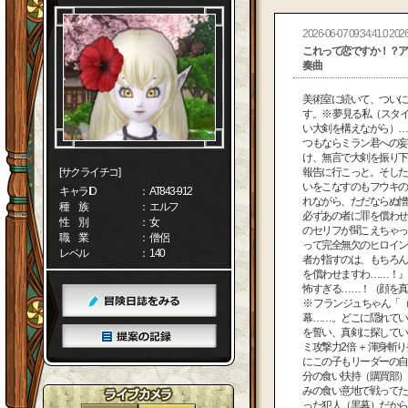
2026-06-07 09:34:41.0 2026
これって恋ですか！？ア
奏曲
美術室に続いて、ついに
す。※ 夢見る私（スタ
い大剣を構えながら）…
つもならミラン君への妄
け、無言で大剣を振り下
[サクライチコ]
報告に行こっと。そした
いをこなすのもフウキの
キャラID
： AT843-912
れながら、ただならぬ憎
種 族
： エルフ
必ずあの者に罪を償わせ
性 別
： 女
のセリフが聞こえちゃっ
職 業
： 僧侶
って完全無欠のヒロイン
レベル
： 140
者が指すのは、もちろん
を償わせますわ……！』
怖すぎる……！（顔を真
※ フランジュちゃん「
幕……。どこに隠れてい
を誓い、真剣に探してい
ミ攻撃力2倍 ＋ 渾身
にこの子もリーダーの自
分の食い扶持（購買部）
みの食い意地で戦ってた
った犯人（黒幕）だから