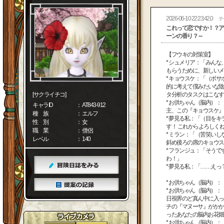
2026-06-10 22:23:42.0
テ
これって恋ですか！？ア
ーンの香り？～
【フウキの対策室】
* シュメリア：「みん
もらうために、新しいメ
* キョウスケ：「（ボ
的に考えて僕みたいな陰
[サクライチコ]
タ分析のタスクはこなす
* お供ちゃん（脳内）
キャラID
： AT843-912
主、この『キョウスケ』
種 族
： エルフ
* 夢見る私：「（目を
性 別
： 女
す！ これからよろしく
職 業
： 僧侶
* ミラン：「（苦笑い
レベル
： 140
斜め後ろの席のキョウス
* フランジュ：「そう
わ！」
* 夢見る私：「……え
* お供ちゃん（脳内）：
* お供ちゃん（脳内）
日視界のど真ん中に入っ
チの『マヌーサ』がかか
ったあなたの脳内お花畑
* お供ちゃん（脳内）