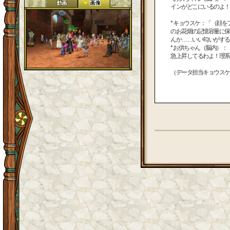
インがどこにいるのよ！
* キョウスケ：「（顔
のお花畑の記憶容量に保
んか……いい匂いがする
* お供ちゃん（脳内）
急上昇してるわよ！理系
（データ担当キョウスケ