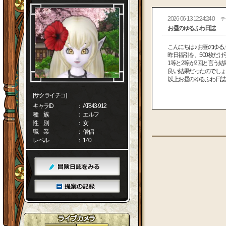
2026-06-13 12:24:24.0
テ
お昼のゆるふわ日誌
こんにちは♪ お昼のゆ
昨日福引を、500枚だ
1等と2等が2回と言う
良い結果だったのでしょ
以上お昼のゆるふわ日誌で
[サクライチコ]
キャラID
： AT843-912
種 族
： エルフ
性 別
： 女
職 業
： 僧侶
レベル
： 140