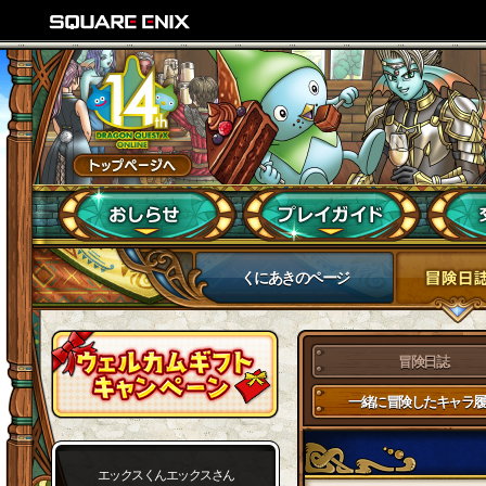
くにあきのページ
冒険日誌
一緒に冒険したキャラ履
エックスくんエックスさん