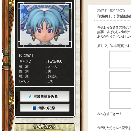
2017-11-15 22:22:07.0
テ
｢女装男子。(【前夜祭協
今夜もみなさまのおかげ
無事にすばらしい時間の
ありがとうございました
第1、2、3集合写真です
[くにあき]
キャラID
： FE427-986
種 族
： オーガ
性 別
： 男
職 業
： 旅芸人
レベル
： 140
みんなすてきー！
今回もたくさんの花束を