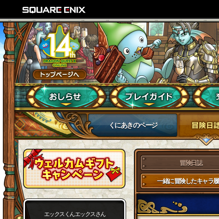
くにあきのページ
冒険日誌
一緒に冒険したキャラ履
エックスくんエックスさん