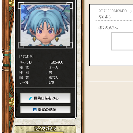
2017-12-10 14:09:40.0
テ
なかよし
ぼくの父さん！
[くにあき]
キャラID
： FE427-986
種 族
： オーガ
性 別
： 男
職 業
： 旅芸人
レベル
： 140