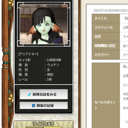
2022-07-24 18:29:44.0 2022-
タイトル
【
スケジュール
公
住所
マイ
移動機能の設定
あ
[アリアドネー]
カテゴリー
ク
キャラID
： LH928-499
種 族
： ウェディ
長
性 別
： 女
職 業
： 僧侶
お
レベル
： 140
と
今
を
セールスポイン
み
ト
「