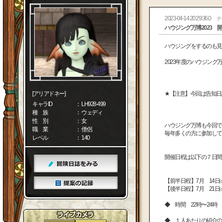
2023-04-14 20:29:36.0
テ
ハウジング万博2023 
ハウジングをするのも見
2023年度のハウジング
[アリアドネー]
★【注意】今回は告知日
キャラID
： LH928-499
種 族
： ウェディ
性 別
： 女
ハウジング万博も今回で
職 業
： 僧侶
毎年多くの方に参加して
レベル
： 140
開催日程は以下の７日間
【前半日程】7月 14日㈮
【後半日程】7月 21日
◆ 時間 22時〜24時
◆ １人あたりの紹介の