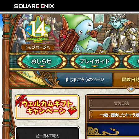
まじまごろうのページ
冒険日誌
一緒に冒険したキャラ履
超一流木工職人