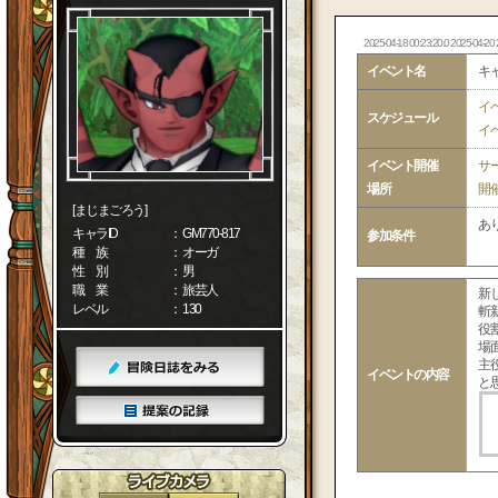
2025-04-18 00:23:20.0 2025-04-20 
イベント名
キ
イ
スケジュール
イ
イベント開催
サ
場所
開
[まじまごろう]
あ
キャラID
： GM770-817
参加条件
種 族
： オーガ
性 別
： 男
職 業
： 旅芸人
新
レベル
： 130
斬
役
場
主
イベントの内容
と