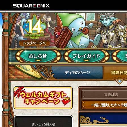
ディアのページ
冒険日誌
一緒に冒険したキャラ履
さいほうを継ぐ者