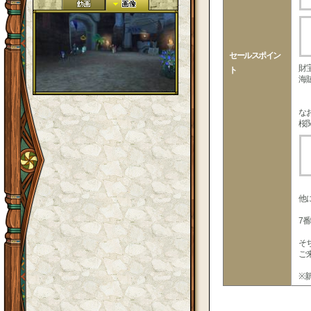
セールスポイン
財
ト
海
な
桜
他
3
7
そ
ご来
※