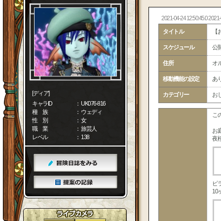
2021-04-24 12:50:45.0 2021-
タイトル
【
スケジュール
公
住所
オル
移動機能の設定
あ
[ディア]
カテゴリー
お
キャラID
： UK076-816
種 族
： ウェディ
こ
性 別
： 女
職 業
： 旅芸人
お
レベル
： 138
夜
ピ
10