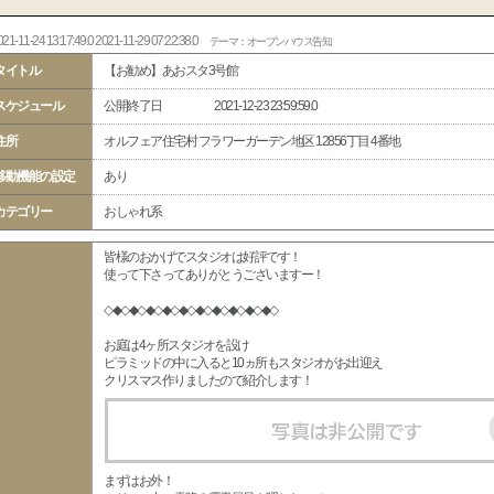
21-11-24 13:17:49.0 2021-11-29 07:22:38.0
テーマ：オープンハウス告知
タイトル
【お勧め】あおスタ3号館
スケジュール
公開終了日
2021-12-23 23:59:59.0
住所
オルフェア住宅村 フラワーガーデン地区 12856丁目 4番地
移動機能の設定
あり
カテゴリー
おしゃれ系
皆様のおかげでスタジオは好評です！
使って下さってありがとうございますー！
◇◆◇◆◇◆◇◆◇◆◇◆◇◆◇◆◇◆◇◆◇
お庭は4ヶ所スタジオを設け
ピラミッドの中に入ると10ヵ所もスタジオがお出迎え
クリスマス作りましたので紹介します！
まずはお外！