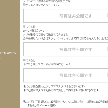
ツリーの中に雪降る露天風呂を隠したので
雪がふるスタジオとなってます♪
同じくお外！
去年の復刻版です♪
ソリがあるので座って撮影もできますし
全体を撮りたい場合はスクリーンギリギリまで前に出てもらえたら、全体が
セールスポイン
ト
中に入ると
床に星が映るスタジオが目の前にどーん！
他にも水槽を使ったクリスマススタジオもございます♪
他にも財宝スタジオもあるので流行りの海賊ドレア撮りにきてね★
他にも同じ丁目1番地には1号館(クリスマス二階に有) 3番地には2号館(改
7番地プライベート民宿♪