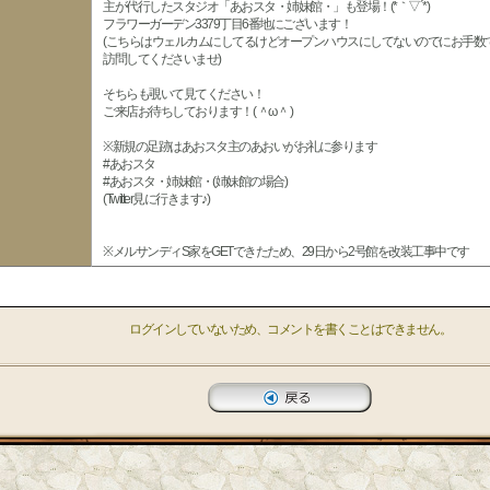
主が代行したスタジオ「あおスタ・姉妹館・」も登場！(*｀▽´*)
フラワーガーデン3379丁目6番地にございます！
(こちらはウェルカムにしてるけどオープンハウスにしてないのでにお手数
訪問してくださいませ)
そちらも覗いて見てください！
ご来店お待ちしております！( ＾ω＾ )
※新規の足跡はあおスタ主のあおいがお礼に参ります
#あおスタ
#あおスタ・姉妹館・(姉妹館の場合)
(Twitter見に行きます♪)
※メルサンディS家をGETできたため、29日から2号館を改装工事中です
ログインしていないため、コメントを書くことはできません。