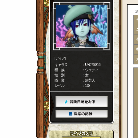
20
[ディア]
キャラID
： UK076-816
種 族
： ウェディ
性 別
： 女
職 業
： 旅芸人
レベル
： 138