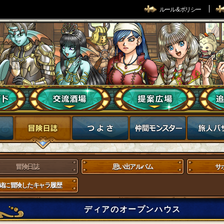
ルール & ポリシー
冒険日誌
思い出アルバム
サ
緒に冒険したキャラ履歴
ディアのオープンハウス