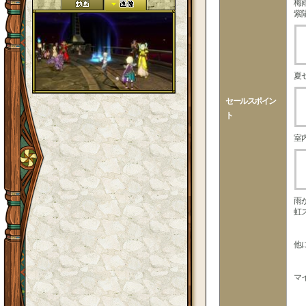
梅
紫
夏
セールスポイン
ト
室
雨
虹
他
3
6
マ
14