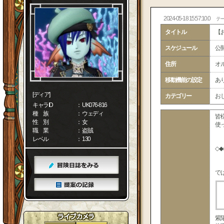
2024-05-18 15:57:10.0
テ
タイトル
【
スケジュール
公
住所
オル
移動機能の設定
あ
[ディア]
カテゴリー
お
キャラID
： UK076-816
種 族
： ウェディ
皆
性 別
： 女
使
職 業
： 盗賊
レベル
： 130
◇◆
で
紫