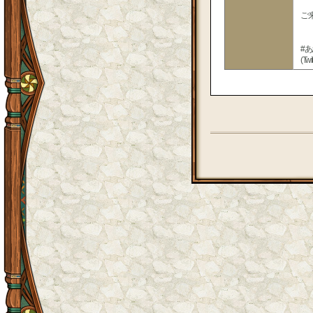
ご来
#
(T