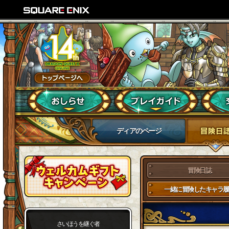
ディアのページ
冒険日誌
一緒に冒険したキャラ履
さいほうを継ぐ者