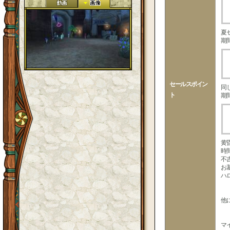
夏
期
セールスポイン
同
ト
期
黄
時
不
お
ハ
他
3
6
マ