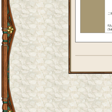
14
ご来
#
(T