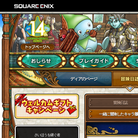
ディアのページ
冒険日誌
一緒に冒険したキャラ履
さいほうを継ぐ者