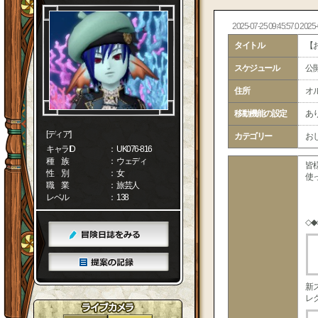
2025-07-25 09:45:57.0 2025-
タイトル
【
スケジュール
公
住所
オル
移動機能の設定
あ
[ディア]
カテゴリー
お
キャラID
： UK076-816
種 族
： ウェディ
皆
性 別
： 女
使
職 業
： 旅芸人
レベル
： 138
◇◆
新
レ