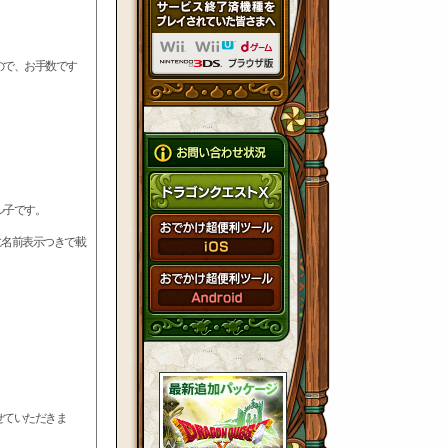
ので、お手数です
ル子です。
に名前表示つきで載
せていただきま