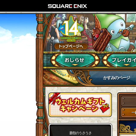
かすみのページ
一
蒼怨のうさうさ