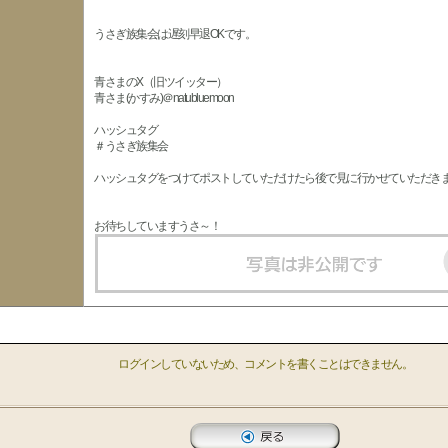
うさぎ族集会は遅刻早退OKです。
青さまのX（旧ツイッター）
青さま(かすみ)＠natubluemoon
ハッシュタグ
＃うさぎ族集会
ハッシュタグをつけてポストしていただけたら後で見に行かせていただき
お待ちしていますうさ～！
ログインしていないため、コメントを書くことはできません。