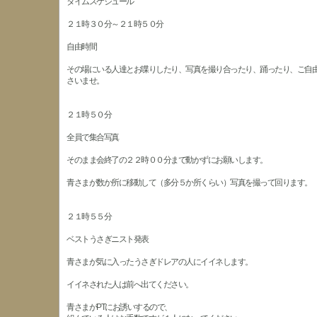
タイムスケジュール
２１時３０分～２１時５０分
自由時間
その場にいる人達とお喋りしたり、写真を撮り合ったり、踊ったり、ご自
さいませ。
２１時５０分
全員で集合写真
そのまま会終了の２２時００分まで動かずにお願いします。
青さまが数か所に移動して（多分５か所くらい）写真を撮って回ります。
２１時５５分
ベストうさぎニスト発表
青さまが気に入ったうさぎドレアの人にイイネします。
イイネされた人は前へ出てください。
青さまがPTにお誘いするので、