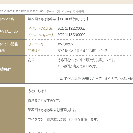
25-10-28 05:31:15.0 2025-11-12 12:21:46.0
テーマ：プレイヤーイベント告知
イベント名
第37回うさぎ族集会【YouTube配信します】
イベントのはじめ
2025-11-13 21:30:00.0
スケジュール
イベントのおわり
2025-11-13 22:00:00.0
イベント開催
サーバー名
マイタウン
場所
開催場所
マイタウン「青さま記念館」ビーチ
あり
うさ耳をつけて来て頂けたら嬉しいです。
※うさ耳が無くてもOKです。
参加条件
ついてクンは現地が重くなってしまうのでお休みさせ
うさにちは！
青さまことかすみです。
第37回うさぎ族集会を開催します。
マイタウン「青さま記念館」ビーチで開催します。