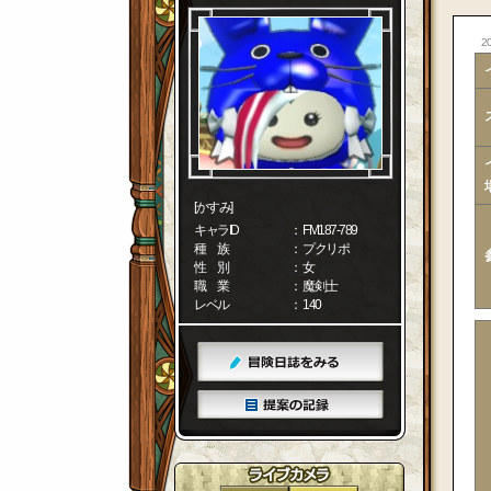
20
[かすみ]
キャラID
： FM187-789
種 族
： プクリポ
性 別
： 女
職 業
： 魔剣士
レベル
： 140