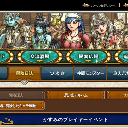
ルール & ポリシー
冒険日誌
思い出アルバム
サ
緒に冒険したキャラ履歴
かすみのプレイヤーイベント