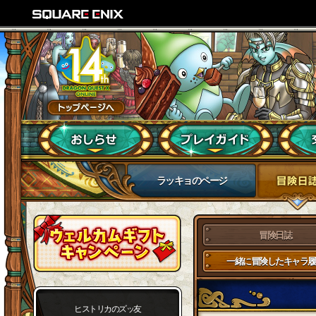
ラッキョのページ
冒険日誌
一緒に冒険したキャラ履
ヒストリカのズッ友