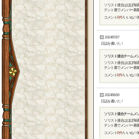
ソリスト連合はほぼ毎週日
テント裏でメンバー募集..
コメント
0件
/ いいね！
0
2024/07/07
日誌を書いた！
ソリスト連合チームメ
ソリスト連合はほぼ毎週日
テント裏でメンバー募集し
コメント
0件
/ いいね！
0
2024/06/30
日誌を書いた！
ソリスト連合チームメ
ソリスト連合はほぼ毎週日
テント裏でメンバー募集..
コメント
0件
/ いいね！
0