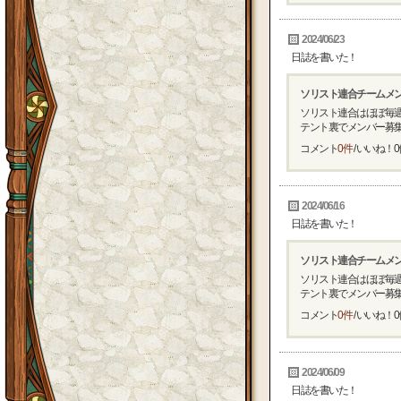
2024/06/23
日誌を書いた！
ソリスト連合チームメ
ソリスト連合はほぼ毎週日
テント裏でメンバー募集..
コメント
0件
/ いいね！
0
2024/06/16
日誌を書いた！
ソリスト連合チームメ
ソリスト連合はほぼ毎週日
テント裏でメンバー募集..
コメント
0件
/ いいね！
0
2024/06/09
日誌を書いた！