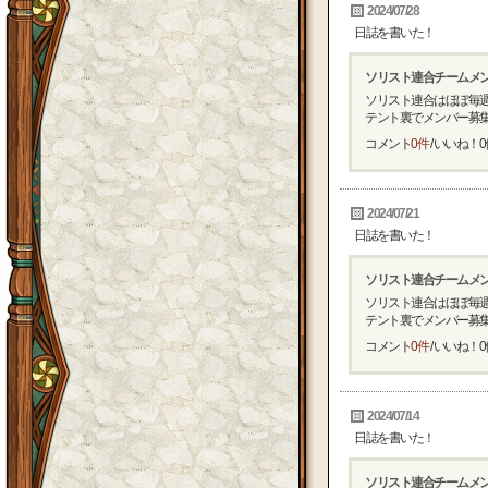
2024/07/28
日誌を書いた！
ソリスト連合チームメ
ソリスト連合はほぼ毎週日
テント裏でメンバー募集..
コメント
0件
/ いいね！
0
2024/07/21
日誌を書いた！
ソリスト連合チームメ
ソリスト連合はほぼ毎週日
テント裏でメンバー募集..
コメント
0件
/ いいね！
0
2024/07/14
日誌を書いた！
ソリスト連合チームメ