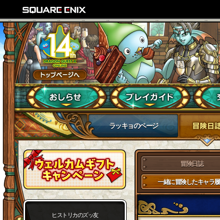
ラッキョのページ
冒険日誌
一緒に冒険したキャラ履
ヒストリカのズッ友