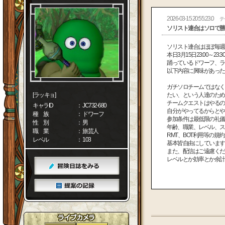
2026-03-15 20:55:23.0
テ
ソリスト連合はソロで勝
ソリスト連合はほぼ毎
本日3月15日23:00～
踊っているドワーフ、
以下内容に興味があっ
ガチソロチームではなく
[ラッキョ]
たい、という人達のた
チームクエストはやるの
キャラID
： JC732-680
自分がやってるからと
種 族
： ドワーフ
参加条件は最低限の礼
性 別
： 男
年齢、職業、レベル、
職 業
： 旅芸人
RMT、BOT利用等の
レベル
： 103
基本皆自由にしていま
また、配信はご遠慮くだ
レベルとか効率とか余計