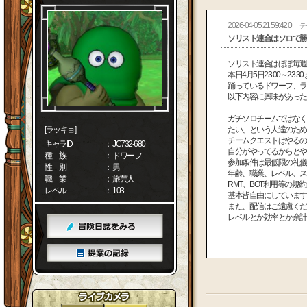
2026-04-05 21:59:42.0
テ
ソリスト連合はソロで勝
ソリスト連合はほぼ毎
本日4月5日23:00～2
踊っているドワーフ、
以下内容に興味があっ
ガチソロチームではなく
[ラッキョ]
たい、という人達のた
チームクエストはやるの
キャラID
： JC732-680
自分がやってるからと
種 族
： ドワーフ
参加条件は最低限の礼
性 別
： 男
年齢、職業、レベル、
職 業
： 旅芸人
RMT、BOT利用等の
レベル
： 103
基本皆自由にしていま
また、配信はご遠慮くだ
レベルとか効率とか余計