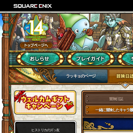
ラッキョのページ
冒険日誌
一緒に冒険したキャラ履
ヒストリカのズッ友