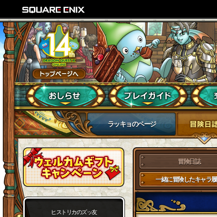
ラッキョのページ
冒険日誌
一緒に冒険したキャラ履
ヒストリカのズッ友