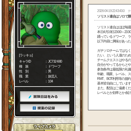
2026-04-19 22:43:43.0
テ
ソリスト連合はソロで勝
ソリスト連合はほぼ毎
本日4月19日23:00～
踊っているドワーフ、
以下内容に興味があっ
ガチソロチームではなく
[ラッキョ]
たい、という人達のた
チームクエストはやるの
キャラID
： JC732-680
自分がやってるからと
種 族
： ドワーフ
参加条件は最低限の礼
性 別
： 男
年齢、職業、レベル、
職 業
： 旅芸人
RMT、BOT利用等の
レベル
： 104
基本皆自由にしていま
また、配信はご遠慮くだ
レベルとか効率とか余計