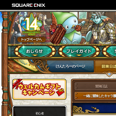
けんたろーのページ
冒険日誌
一緒に冒険したキャラ履
初心者