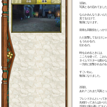
1回め、
写真とるの忘れてました
なんかみんなうまいんだ
見てるだけで、
勉強になります。
前衛も回復役をしっかり
ただ攻撃してるだけじゃ
もうわかるの。
伝わるの。
時を止めるときには、
こころを使って、こおら
タイムマスターも動かな
一方的に攻撃されるのを
すごいねぇ。
勉強になりました。
2回目。
あれ？これまた写真とっ
フレンドさんといってき
先程行ってきたばかりだ
2回目は落ち着いてタイ