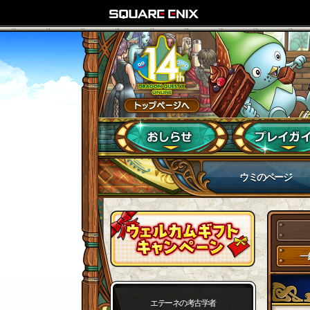
ウミのページ
一
エテーネの考古学者