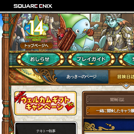
あっき～のページ
冒険日誌
一緒に冒険したキャラ履
テキトー執事