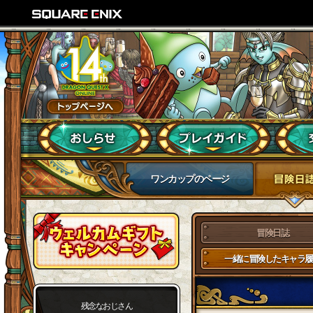
ワンカップのページ
冒険日誌
一緒に冒険したキャラ履
残念なおじさん