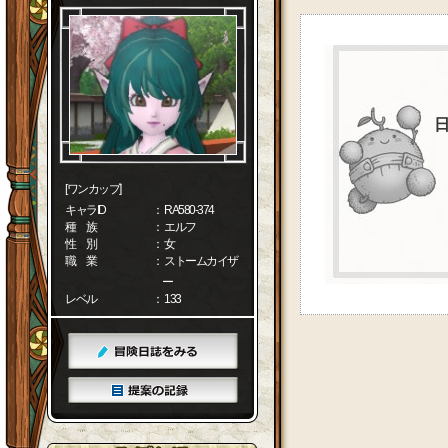
[ワンカップ]
キャラID
： RA580-374
種 族
： エルフ
性 別
： 女
職 業
： ストームカイザ
ー
レベル
： 133