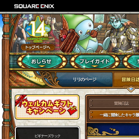
リリのページ
冒険日誌
一緒に冒険したキャラ履
ビギナーズラック