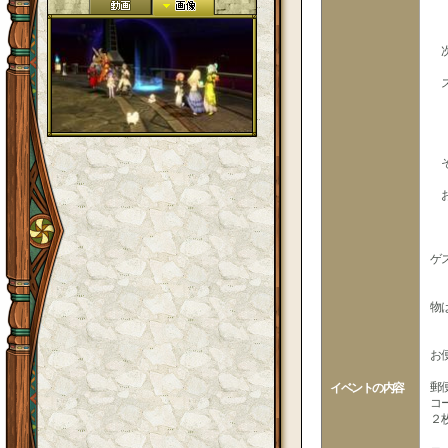
次
ス
そ
お
ゲ
物
お
郵
イベントの内容
コ
２