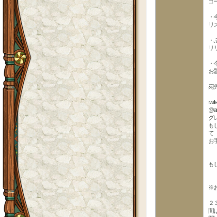
コ
・
リ
・
リ
・
お
宛
twi
@a
グ
も
て
お
も
※
２
間