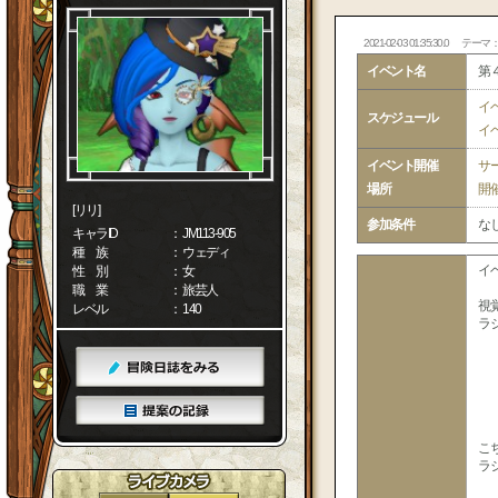
2021-02-03 01:35:30.0
テーマ
イベント名
第
イ
スケジュール
イ
イベント開催
サ
場所
開
[リリ]
参加条件
な
キャラID
： JM113-905
種 族
： ウェディ
イ
性 別
： 女
職 業
： 旅芸人
視
レベル
： 140
ラ
こ
ラ