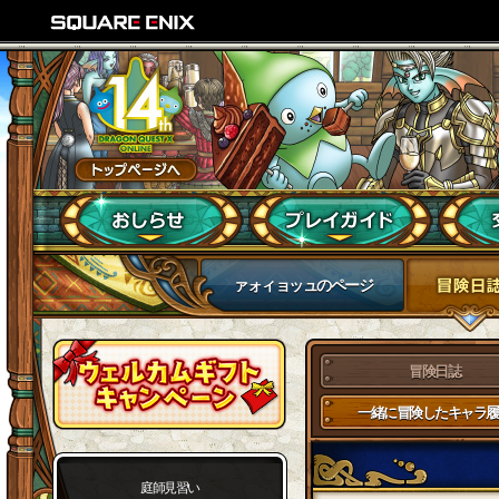
ァォィョッュのページ
冒険日誌
一緒に冒険したキャラ履
庭師見習い