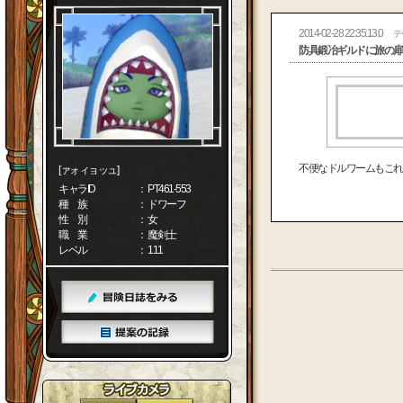
2014-02-28 22:35:13.0
テ
防具鍛冶ギルドに旅の扉
不便なドルワームもこれ
[ァォィョッュ]
キャラID
： PT461-553
種 族
： ドワーフ
性 別
： 女
職 業
： 魔剣士
レベル
： 111