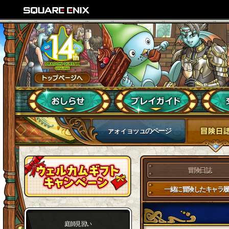
ァォィョッュのページ
冒険日誌
一緒に冒険したキャラ履
庭師見習い