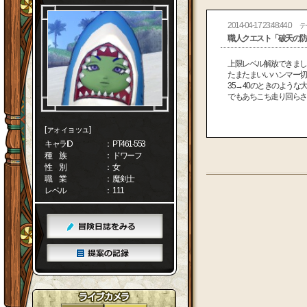
2014-04-17 23:48:44.0
テ
職人クエスト「破天の防
上限レベル解放できまし
たまたまいいハンマー切
35→40のときのよう
でもあちこち走り回らさ
[ァォィョッュ]
キャラID
： PT461-553
種 族
： ドワーフ
性 別
： 女
職 業
： 魔剣士
レベル
： 111