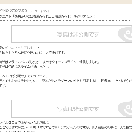
2014-04-27 00:02:37.0
テーマ：イベント
クエスト「冬来たりなば春遠からじ/……春遠からじ」をクリアした！
春のイベントクリアしました！
今回ももちろん仲間を連れずに一人で挑戦です。
前半はスライムベスでしたが、後半はクイーンスライムに進化しました。
本当は色的にスライムが良かった…。
レベル上げは死ぬまでメラゾーマ。
死んでもお金は失われないし、死んだらメラゾーマのＭＰも回復するし、回復無しでやるほうが
です。
レベル２０まで上がったらボス戦に。
ここではさすがにレベル縛りまでするつもりはなかったのですが、四人前提の相手に一人で挑む
くしておきたかったのです。