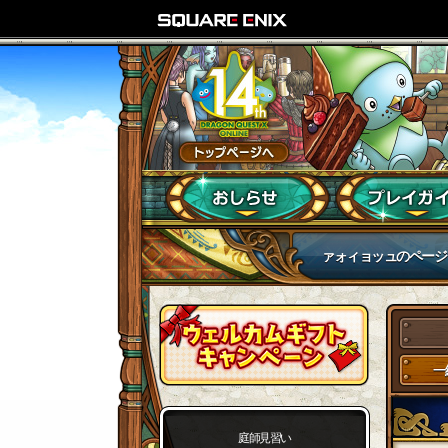
ァォィョッュのページ
一
庭師見習い