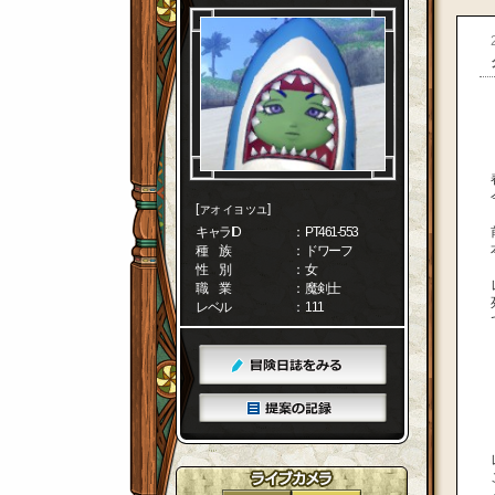
[ァォィョッュ]
キャラID
： PT461-553
種 族
： ドワーフ
性 別
： 女
職 業
： 魔剣士
レベル
： 111