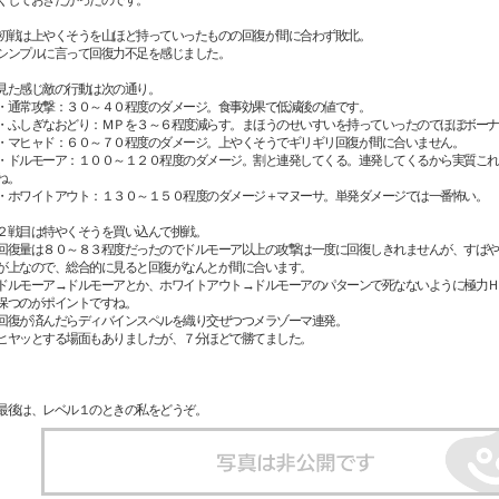
初戦は上やくそうを山ほど持っていったものの回復が間に合わず敗北。
シンプルに言って回復力不足を感じました。
見た感じ敵の行動は次の通り。
・通常攻撃：３０～４０程度のダメージ。食事効果で低減後の値です。
・ふしぎなおどり：ＭＰを３～６程度減らす。まほうのせいすいを持っていったのでほぼボーナ
・マヒャド：６０～７０程度のダメージ。上やくそうでギリギリ回復が間に合いません。
・ドルモーア：１００～１２０程度のダメージ。割と連発してくる。連発してくるから実質これ
ね。
・ホワイトアウト：１３０～１５０程度のダメージ＋マヌーサ。単発ダメージでは一番怖い。
２戦目は特やくそうを買い込んで挑戦。
回復量は８０～８３程度だったのでドルモーア以上の攻撃は一度に回復しきれませんが、すばや
が上なので、総合的に見ると回復がなんとか間に合います。
ドルモーア→ドルモーアとか、ホワイトアウト→ドルモーアのパターンで死なないように極力Ｈ
保つのがポイントですね。
回復が済んだらディバインスペルを織り交ぜつつメラゾーマ連発。
ヒヤッとする場面もありましたが、７分ほどで勝てました。
最後は、レベル１のときの私をどうぞ。