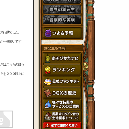
ス行動でした。
が一番怖いです
さはこちらのほう
Ｐを２００以上に