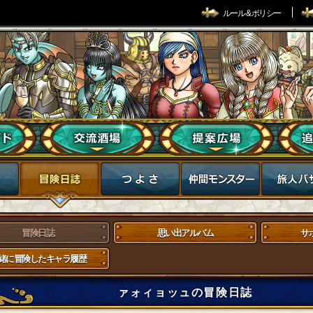
ルール & ポリシー
冒険日誌
思い出アルバム
サ
緒に冒険したキャラ履歴
ァォィョッュの冒険日誌