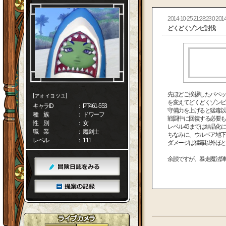
2014-10-25 21:28:23.0 2014
どくどくゾンビ討伐
先ほどご挨拶したパペッ
[ァォィョッュ]
を変えてどくどくゾンビ
キャラID
： PT461-553
守備力を上げると猛毒以
種 族
： ドワーフ
戦闘中に回復する必要も
性 別
： 女
レベル45までは結晶化
職 業
： 魔剣士
ちなみに、ウルベア地下
レベル
： 111
ダメージは猛毒以外ほと
余談ですが、暴走魔法陣