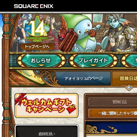
ァォィョッュのページ
冒険日誌
一緒に冒険したキャラ履
庭師見習い