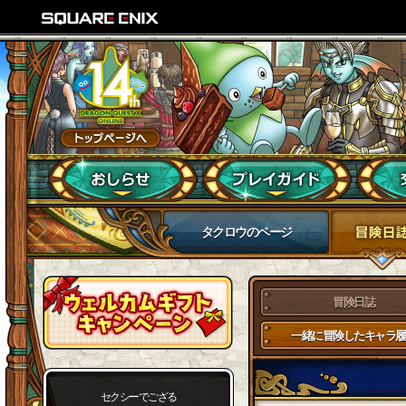
タクロウのページ
冒険日誌
一緒に冒険したキャラ履
セクシーでござる