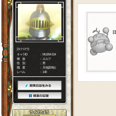
[タクロウ]
キャラID
： MU264-314
種 族
： エルフ
性 別
： 男
職 業
： 天地雷鳴士
レベル
： 140