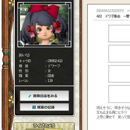
2024-04-22 23:20:07.0
テ
4/22 ドワ子集会 ～蕾
[あいな]
キャラID
： OR952-412
種 族
： ドワーフ
性 別
： 女
職 業
： 隠者
レベル
： 119
消えそうに 咲きそうな
立ち止まる肩にヒラリ
上手に乗せて 笑って見