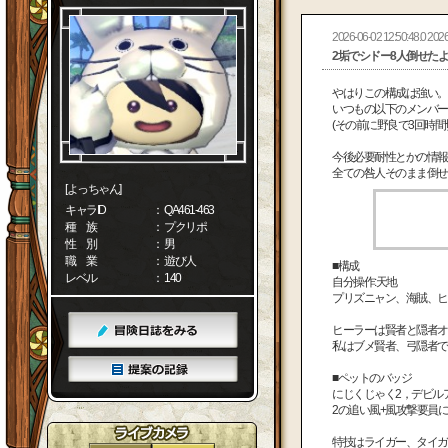
2026-06-02 12:50:48.0 2026
2垢でシドー8人倒せた
やはりこの構成は強い。
いつもの以下のメンバー
(その前に野良で3回時間
今後必要耐性とかの情報
全ての咎人そのまま倒せ
[よっちゃん]
キャラID
： QA461-463
種 族
： プクリポ
性 別
： 男
職 業
： 遊び人
■構成
レベル
： 140
自分操作:天地
プリズニャン、海賊、ヒ
ヒーラーは賢者と隠者オ
私はブメ賢者、弓隠者でし
■ペットのバッジ
にじくじゃく2，デビル
2の追い風+風攻撃要員
特技はライガー、タイガ