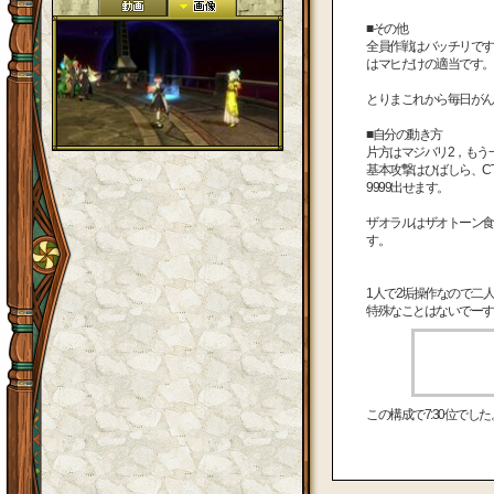
■その他
全員作戦はバッチリです
はマヒだけの適当です。
とりまこれから毎日がん
■自分の動き方
片方はマジバリ2，もう
基本攻撃はひばしら、C
9999出せます。
ザオラルはザオトーン食
す。
1人で2垢操作なので二
特殊なことはないでーす
この構成で7:30位でし