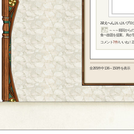
2/2えへんぷいぷいプ
～～～前回からの
食べ放題を提案。 鳥が苦
コメント
7件
/ いいね！
2
全265件中 136～150件を表示