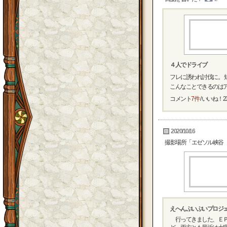
４人でドライブ
フレに誘われ討伐に。 
こんなことできるのは
コメント
7件
/ いいね！
2
2020/10/16
撮影場所「エゼソル峡谷
えへんぷいぷいプロジ
行ってきました、ＥＰ