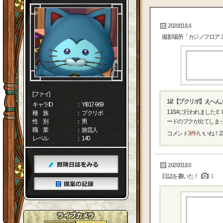
2020/11/14
撮影場所「カジノフロア
[ファイ]
1/2【プクリポ】えへん
キャラID
： YI817-969
11/14に行われまし
種 族
： プクリポ
性 別
： 男
ードのプクが出てしま
職 業
： 旅芸人
コメント
3件
/ いいね！
2
レベル
： 140
2020/11/10
日誌を書いた！
1