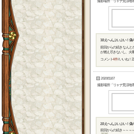
撮影場所「リャナ荒涼地
3/3えへんぷいぷい！
前回からの続き なんと
が燃え尽きないし、火事に
コメント
4件
/ いいね！
2
2020/11/07
撮影場所「リャナ荒涼地
2/3えへんぷいぷい！
前回からの続き～～～～