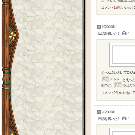
ど、両方とも最近は土曜日
コメント
12件
/ いいね！
2020/10/11
日誌を書いた！
4
えへんぷいぷいプロジ
ＥＰＰことえへん
閣予定。
今回のツ
コメント
2件
/ いいね！
2
2020/10/11
日誌を書いた！
4