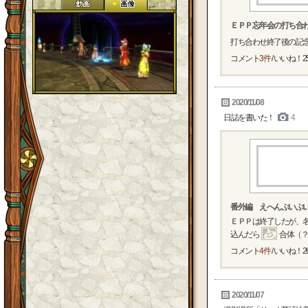
ＥＰＰ忘年会の打ち合
打ち合わせ終了後の記
コメント
3件
/ いいね！
2
2020/11/08
日誌を書いた！
4
番外編 えへんぷいぷ
ＥＰＰは終了したが、
込んだら
合体（？
コメント
4件
/ いいね！
2
2020/11/07