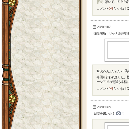
ほいで、ＥＰＰ名物
コメント
0件
/ いいね！
2
2020/11/07
撮影場所「リャナ荒涼地
1/3えへんぷいぷい！
今回も行われました、抜
ーシアでの開催も本格にな
コメント
4件
/ いいね！
2
2020/10/25
日誌を書いた！
4