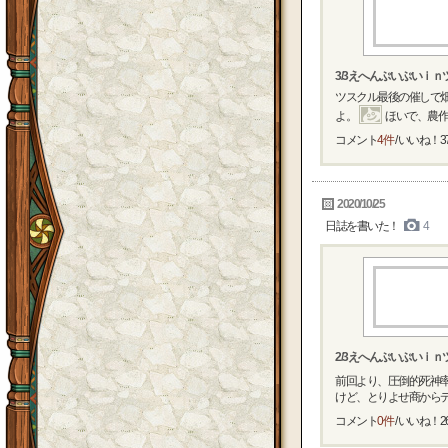
3/3えへんぷいぷいｉ
ツスクル最後の催しで
よ。
ほいで、農作
コメント
4件
/ いいね！
3
2020/10/25
日誌を書いた！
4
2/3えへんぷいぷいｉ
前回より、圧倒的死神
けど、とりよせ商からデ
コメント
0件
/ いいね！
2