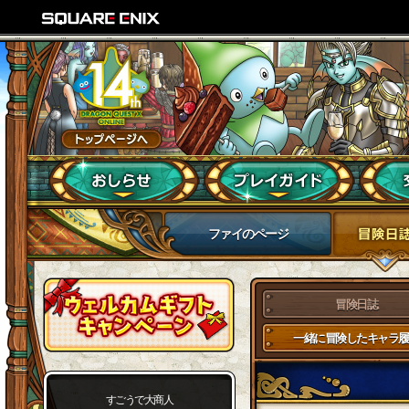
ファイのページ
冒険日誌
一緒に冒険したキャラ履
すごうで大商人