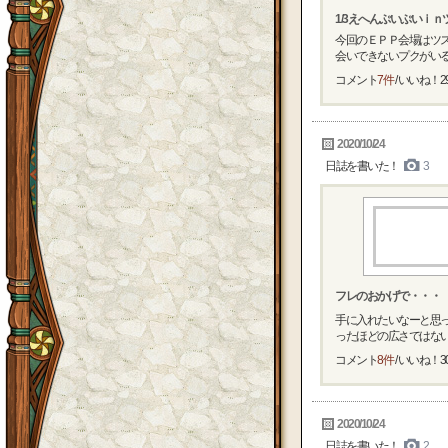
1/3えへんぷいぷいｉ
今回のＥＰＰ会場はツス
会いできないプクがいるか
コメント
7件
/ いいね！
2
2020/10/24
日誌を書いた！
3
フレのおかげで・・・
手に入れたいなーと思
ったほどの広さではな
コメント
8件
/ いいね！
3
2020/10/24
日誌を書いた！
2