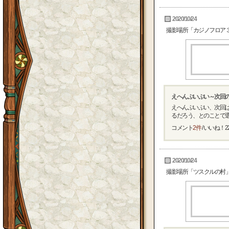
2020/10/24
撮影場所「カジノフロア
えへんぷいぷい～次回
えへんぷいぷい、次回
るだろう、とのことで選ば
コメント
2件
/ いいね！
2
2020/10/24
撮影場所「ツスクルの村