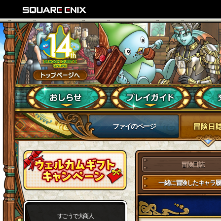
ファイのページ
冒険日誌
一緒に冒険したキャラ履
すごうで大商人