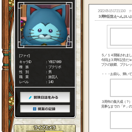
2022-05-15 17:21:13.0
テ
３周年記念えへんぷいぷ
５／１４開催されまし
[ファイ]
今回は３周年記念だｗ
キャラID
： YI817-969
プクの故郷、プクレッ
種 族
： プクリポ
性 別
： 男
・・・お前ら、輝いて
職 業
： 旅芸人
レベル
： 140
３周年の集大成（？）
見事なまでの「Ｐ」の