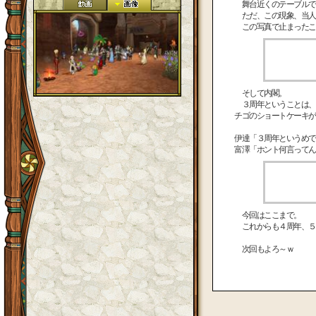
舞台近くのテーブルで
ただ、この現象、当人
この写真で止まったこ
そして内閣。
３周年ということは、
チゴのショートケーキが
伊達「３周年というめで
富澤「ホント何言ってん
今回はここまで。
これからも４周年、５
次回もよろ～ｗ