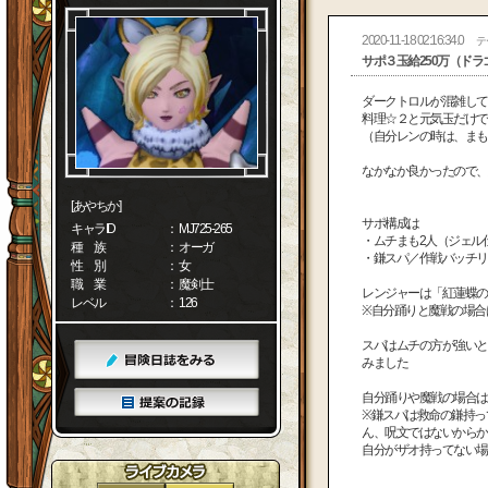
2020-11-18 02:16:34.0
テ
サポ３玉給250万（ド
ダークトロルが混雑して
料理☆２と元気玉だけで
（自分レンの時は、まも
なかなか良かったので、
[あやちか]
サポ構成は
キャラID
： MJ725-265
・ムチまも2人（ジェル
種 族
： オーガ
・鎌スパ／作戦バッチリ
性 別
： 女
職 業
： 魔剣士
レンジャーは「紅蓮蝶の
レベル
： 126
※自分踊りと魔戦の場合
スパはムチの方が強いと
みました
自分踊りや魔戦の場合は
※鎌スパは救命の鎌持っ
ん、呪文ではないからか
自分がザオ持ってない場