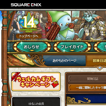
あやちかのページ
冒険日誌
一緒に冒険したキャラ履
ゆるふわ会員