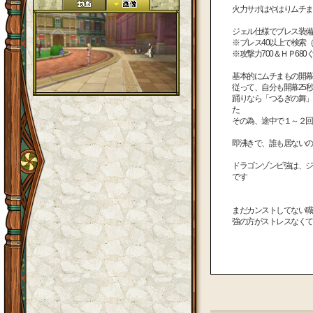
火力サポはやはりムチま
ジェル仕様でブレス装備
※ブレス40以上で検索
※攻撃力700＆ＨＰ68
基本的にムチまもの開幕
従って、自分も開幕25
踊りなら「つるぎの舞」
た
その為、途中で１～２回
即沸きで、誰も居ないの
ドラゴンゾンビ強は、ジ
です
まだカンストしてない職
強の方がストレスなくて