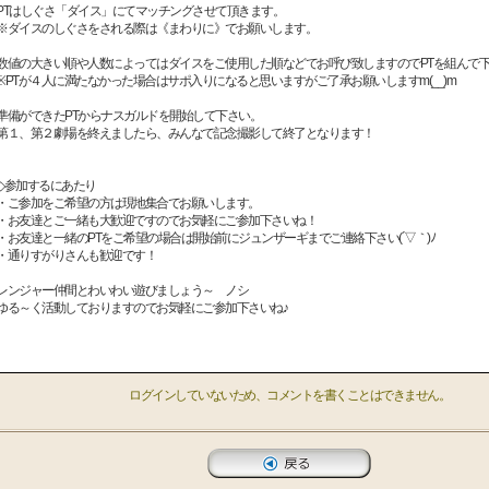
PTはしぐさ「ダイス」にてマッチングさせて頂きます。
※ダイスのしぐさをされる際は《まわりに》でお願いします。
数値の大きい順や人数によってはダイスをご使用した順などでお呼び致しますのでPTを組んで
※PTが４人に満たなかった場合はサポ入りになると思いますがご了承お願いしますm(__)m
準備ができたPTからナスガルドを開始して下さい。
第１、第２劇場を終えましたら、みんなで記念撮影して終了となります！
◇参加するにあたり
・ご参加をご希望の方は現地集合でお願いします。
・お友達とご一緒も大歓迎ですのでお気軽にご参加下さいね！
・お友達と一緒のPTをご希望の場合は開始前にジュンザーギまでご連絡下さい(´▽｀)ﾉ
・通りすがりさんも歓迎です！
レンジャー仲間とわいわい遊びましょう～ ノシ
ゆる～く活動しておりますのでお気軽にご参加下さいね♪
ログインしていないため、コメントを書くことはできません。