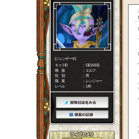
[ジュンザーギ]
キャラID
： GI214-931
種 族
： エルフ
性 別
： 男
職 業
： レンジャー
レベル
： 140