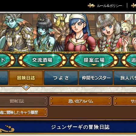
ルール & ポリシー
冒険日誌
思い出アルバム
サ
緒に冒険したキャラ履歴
ジュンザーギの冒険日誌