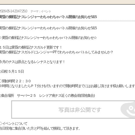
2026-05-14 23:47:25.0
テーマ：イベント
黄昏の奏戦記ナスレンジャーわちゃわちゃバトル開催のお知らせ 5/15
黄昏の奏戦記ナスレンジャーわちゃわちゃバトル開催のお知らせ 5/15
☆黄昏の奏戦記ナスレンジャーわちゃわちゃバトル開催のお知らせ☆
１５日は黄昏の奏戦記ナスガルド更新です！
黄昏の奏戦記ナスガルドにレンジャーPTでわちゃわちゃバトルしてみませんか？
今月のナスは原点となるレンナスとなります！
◇日程 ５月１５日
◇開始時間 ２２：３０
※時間になりましたらＰＴ分けを行いますので開始時間までにはお越し頂けます様お願いします (
◇集合場所 サーバー２５ レンドア南ナス近くの教会前(現地集合)
◇イベントについて
当日現地に集合頂いた方とPTを組んで挑戦して頂きます。