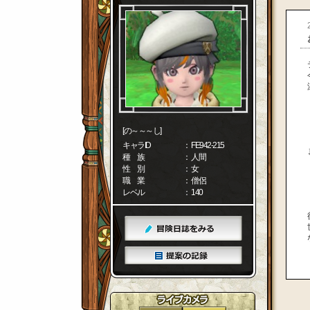
[の～～～し]
キャラID
： FE942-215
種 族
： 人間
性 別
： 女
職 業
： 僧侶
レベル
： 140