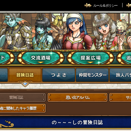
ルール & ポリシー
冒険日誌
思い出アルバム
サ
緒に冒険したキャラ履歴
の～～～しの冒険日誌