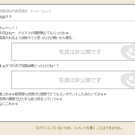
2020-05-27 04:25:05.0
テーマ：フレンド
おお？？
テレーン！！
今日はねー、クエストの場所教えてもらったわｗ
温泉入れるよう頑張ろうと思ったけど眠いから寝る…
まぁサブの方で写真結構とったけどね！？
後これｗｗ処理落ち仕掛けた状態でどうもエンカウントしたみたいでさｗｗ
世界の裏側でひたすら走り回るっていうｗｗ
なにこれｗｗ
ログインしていないため、コメントを書くことはできません。