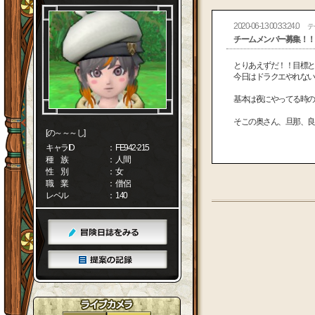
2020-06-13 00:33:24.0
テ
チームメンバー募集！！
とりあえずだ！！目標とし
今日はドラクエやれない
基本は夜にやってる時の
そこの奥さん、旦那、良
[の～～～し]
キャラID
： FE942-215
種 族
： 人間
性 別
： 女
職 業
： 僧侶
レベル
： 140