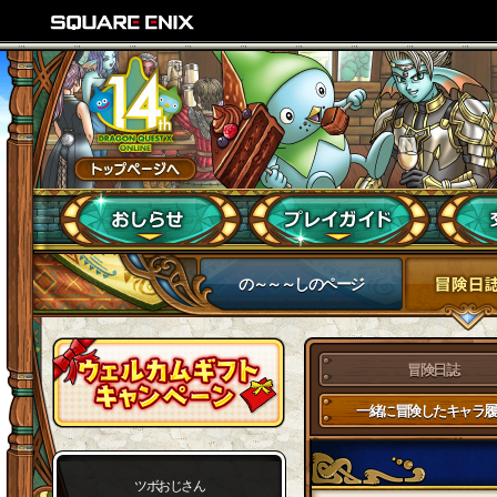
の～～～しのページ
冒険日誌
一緒に冒険したキャラ履
ツボおじさん