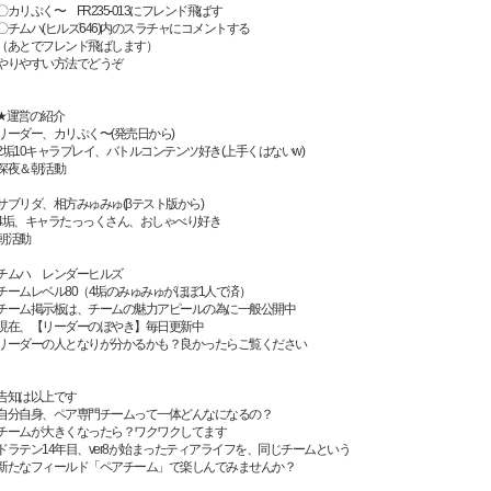
〇カリぷく〜 FR235-013にフレンド飛ばす
〇チムハ(ヒルズ646)内のスラチャにコメントする
（あとでフレンド飛ばします）
やりやすい方法でどうぞ
★運営の紹介
リーダー、カリぷく〜(発売日から)
2垢10キャラプレイ、バトルコンテンツ好き(上手くはないw)
深夜＆朝活動
サブリダ、相方みゅみゅ(βテスト版から)
4垢、キャラたっっくさん、おしゃべり好き
朝活動
チムハ レンダーヒルズ
チームレベル80（4垢のみゅみゅがほぼ1人で済）
チーム掲示板は、チームの魅力アピールの為に一般公開中
現在、【リーダーのぼやき】毎日更新中
リーダーの人となりが分かるかも？良かったらご覧ください
告知は以上です
自分自身、ペア専門チームって一体どんなになるの？
チームが大きくなったら？ワクワクしてます
ドラテン14年目、ver8が始まったティアライフを、同じチームという
新たなフィールド「ペアチーム」で楽しんでみませんか？