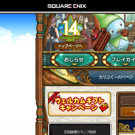
カリぷく～のページ
一
百戦錬磨のランプ術師