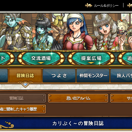
ルール & ポリシー
冒険日誌
思い出アルバム
サ
緒に冒険したキャラ履歴
カリぷく～の冒険日誌