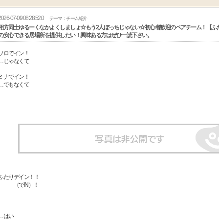
2026-07-09 08:28:52.0
テーマ：チーム紹介
相方同士ゆるーくなかよくしましょ☆もう2人ぼっちじゃない☆初心者歓迎のペアチーム！【ふ
の安心できる居場所を提供したい！興味ある方はぜひ一読下さい。
ソロでイン！
…じゃなくて
ミナでイン！
…でもなくて
ふたりデイン！！
（でIN）！
…はい