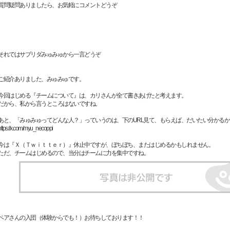
質問疑問ありましたら、お気軽にコメントどうぞ
それではサブリダみゅみゅから一言どうぞ
ご紹介ありました、みゅみゅです。
今回はじめる『チームについて』は、カリさんが全て書きあげたと考えます。
だから、私から言うところはないですね。
あと、「みゅみゅってどんな人？」っていうのは、下のURL見て、もらえば、だいたい分かるか
https://x.com/myu_necoppi
今は『Ｘ（Ｔｗｉｔｔｅｒ）』休止中ですが、ぼちぼち、またはじめるかもしれません。
ただ、チームはじめるので、当分はチームに力を集中ですね。
ペアさんの入団（体験からでも！）お待ちしております！！