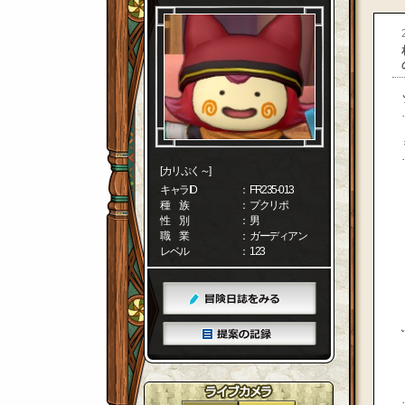
[カリぷく～]
キャラID
： FR235-013
種 族
： プクリポ
性 別
： 男
職 業
： ガーディアン
レベル
： 123