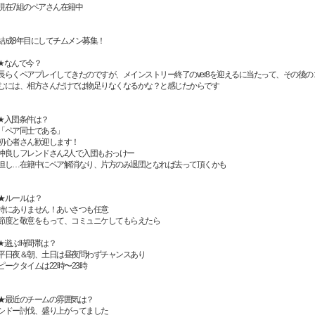
現在7組のペアさん在籍中
結成8年目にしてチムメン募集！
★なんで今？
長らくペアプレイしてきたのですが、メインストリー終了のver8を迎えるに当たって、その後
むには、相方さんだけでは物足りなくなるかな？と感じたからです
★入団条件は？
「ペア同士である」
初心者さん歓迎します！
仲良しフレンドさん2人で入団もおっけー
但し…在籍中にペア解消なり、片方のみ退団となれば去って頂くかも
★ルールは？
特にありません！あいさつも任意
節度と敬意をもって、コミュニケしてもらえたら
★遊ぶ時間帯は？
平日夜＆朝、土日は昼夜問わずチャンスあり
ピークタイムは22時〜23時
★最近のチームの雰囲気は？
シドー討伐、盛り上がってました