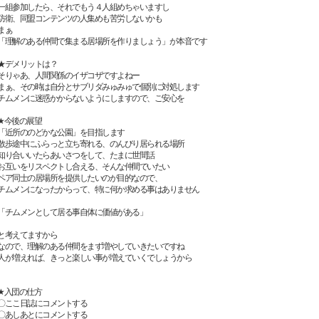
一組参加したら、それでもう４人組めちゃいますし
防衛、同盟コンテンツの人集めも苦労しないかも
まぁ
「理解のある仲間で集まる居場所を作りましょう」が本音です
★デメリットは？
そりゃあ、人間関係のイザコザですよねー
まぁ、その時は自分とサブリダみゅみゅで個別に対処します
チムメンに迷惑かからないようにしますので、ご安心を
★今後の展望
「近所ののどかな公園」を目指します
散歩途中にふらっと立ち寄れる、のんびり居られる場所
知り合いいたらあいさつをして、たまに世間話
お互いをリスペクトし合える、そんな仲間でいたい
ペア同士の居場所を提供したいのが目的なので、
チムメンになったからって、特に何か求める事はありません
「チムメンとして居る事自体に価値がある」
と考えてますから
なので、理解のある仲間をまず増やしていきたいですね
人が増えれば、きっと楽しい事が増えていくでしょうから
★入団の仕方
〇ここ日誌にコメントする
〇あしあとにコメントする