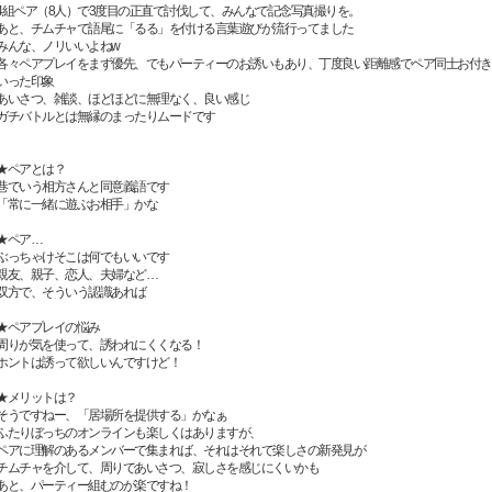
4組ペア（8人）で3度目の正直で討伐して、みんなで記念写真撮りを。
あと、チムチャで語尾に「るる」を付ける言葉遊びが流行ってました
みんな、ノリいいよねw
各々ペアプレイをまず優先、でもパーティーのお誘いもあり、丁度良い距離感でペア同士お付き
いった印象
あいさつ、雑談、ほどほどに無理なく、良い感じ
ガチバトルとは無縁のまったりムードです
★ペアとは？
巷でいう相方さんと同意義語です
「常に一緒に遊ぶお相手」かな
★ペア…
ぶっちゃけそこは何でもいいです
親友、親子、恋人、夫婦など…
双方で、そういう認識あれば
★ペアプレイの悩み
周りが気を使って、誘われにくくなる！
ホントは誘って欲しいんですけど！
★メリットは？
そうですねー、「居場所を提供する」かなぁ
ふたりぼっちのオンラインも楽しくはありますが、
ペアに理解のあるメンバーで集まれば、それはそれで楽しさの新発見が
チムチャを介して、周りであいさつ、寂しさを感じにくいかも
あと、パーティー組むのが楽ですね！