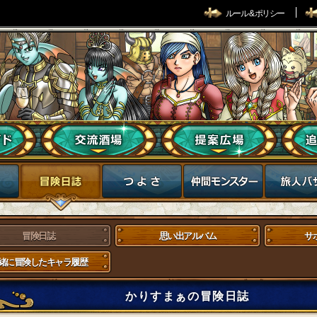
ルール & ポリシー
冒険日誌
思い出アルバム
サ
緒に冒険したキャラ履歴
かりすまぁの冒険日誌