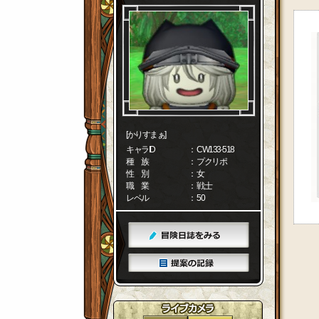
[かりすまぁ]
キャラID
： CW133-518
種 族
： プクリポ
性 別
： 女
職 業
： 戦士
レベル
： 50