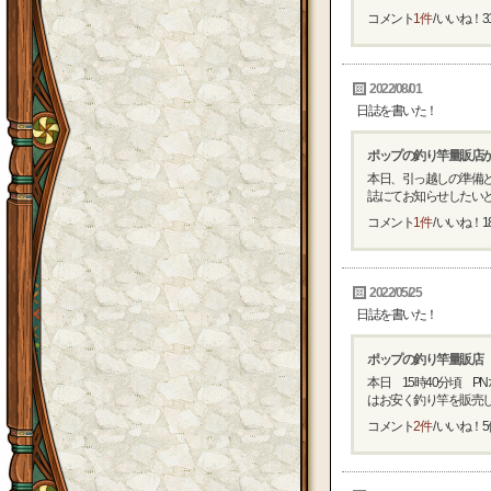
コメント
1件
/ いいね！
3
2022/08/01
日誌を書いた！
ポップの釣り竿量販店
本日、引っ越しの準備
誌にてお知らせしたいと思
コメント
1件
/ いいね！
1
2022/05/25
日誌を書いた！
ポップの釣り竿量販店
本日 15時40分頃 P
はお安く釣り竿を販売して
コメント
2件
/ いいね！
5