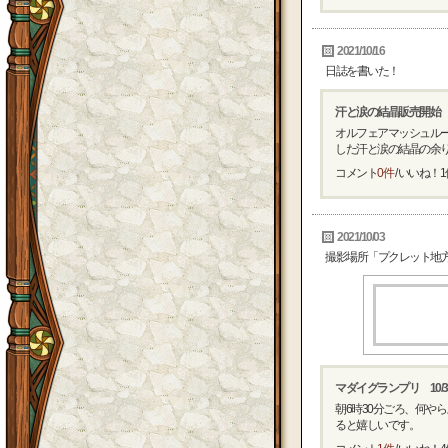
2021/10/16
日誌を書いた！
汗と涙の結晶販売開始
オルフェアマッシュルー
した汗と涙の結晶の余りを2
コメント
0件
/ いいね！
1
2021/10/03
撮影場所「プクレット地
マダイグランプリ 10/3
朝6時30分ごろ、何や
ると嬉しいです。