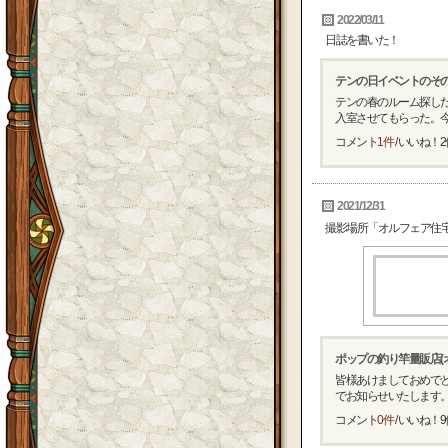
2022/03/11
日誌を書いた！
テンの日イベントのそ
テンの春のルーム探し
入室させてもらった。今
コメント
1件
/ いいね！
2
2021/12/31
撮影場所「オルフェア住
ポップの釣り竿量販店(オ
皆様あけましておめでと
でお知らせいたします。 今
コメント
0件
/ いいね！
9