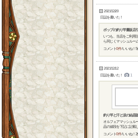
2021/12/20
日誌を書いた！
ポップの釣り竿量販店引っ越
いつも、当店をご利用頂
ら同じくマッシュルーム地区1
コメント
0件
/ いいね！
5
2021/12/12
日誌を書いた！
1
釣り竿と汗と涙の結晶
オルフェアマッシュルー
品の値段を下記に記載して
コメント
0件
/ いいね！
2