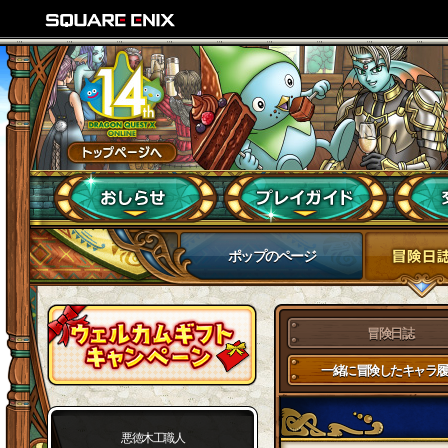
ポップのページ
冒険日誌
一緒に冒険したキャラ履
悪徳木工職人