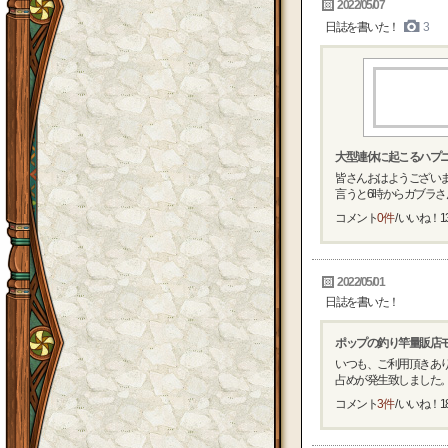
2022/05/07
日誌を書いた！
3
大型連休に起こるハプ
皆さんおはようございま
言うと6時からガブラさん
コメント
0件
/ いいね！
1
2022/05/01
日誌を書いた！
ポップの釣り竿量販店
いつも、ご利用頂きあり
占めが発生致しました。 
コメント
3件
/ いいね！
1