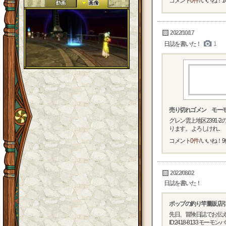
コメント
0件
/ いいね！
1
2022/10/17
日誌を書いた！
1
売り切れゴメン モー
グレン雲上地区2391-2
ります。 よろしけれ...
コメント
0件
/ いいね！
9
2022/08/02
日誌を書いた！
ポップの釣り竿量販店
先日、冒険日誌でお伝え
ID:2418-8133 モーモンバザ