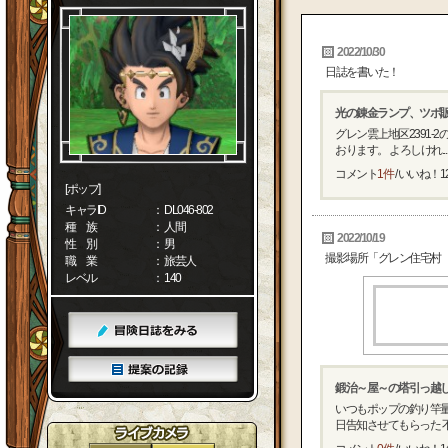
2022/10/30
日誌を書いた！
光の錬金ランプ、ツボ
グレン雲上地区2391-
おります。 よろしけれ...
コメント
1件
/ いいね！
1
[ポップ]
キャラID
： DL046-802
種 族
： 人間
2022/10/19
性 別
： 男
撮影場所「グレン住宅村
職 業
： 旅芸人
レベル
： 140
鍛治～屋～の塔引っ越
いつもポップの釣り竿
日告知させてもらった 不