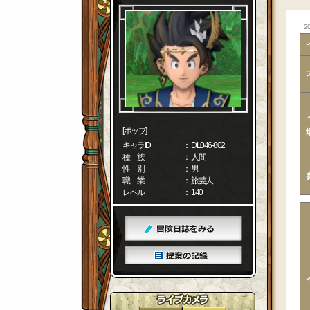
20
[ポップ]
キャラID
： DL046-802
種 族
： 人間
性 別
： 男
職 業
： 旅芸人
レベル
： 140