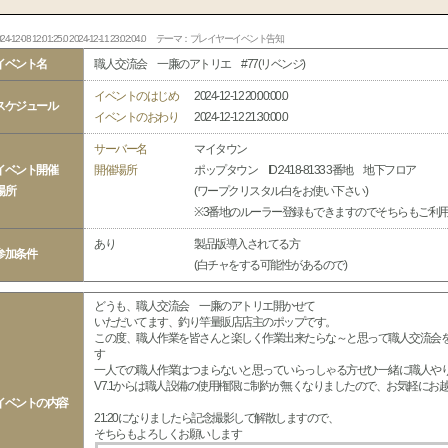
24-12-08 12:01:25.0 2024-12-11 23:02:04.0
テーマ：プレイヤーイベント告知
イベント名
職人交流会 一廉のアトリエ #77(リベンジ)
イベントのはじめ
2024-12-12 20:00:00.0
スケジュール
イベントのおわり
2024-12-12 21:30:00.0
サーバー名
マイタウン
イベント開催
開催場所
ポップタウン ID:2418-8133 3番地 地下フロア
場所
(ワープクリスタル白をお使い下さい)
※3番地のルーラー登録もできますのでそちらもご利
あり
製品版導入されてる方
参加条件
(白チャをする可能性があるので)
どうも、職人交流会 一廉のアトリエ開かせて
いただいてます、釣り竿量販店店主のポップです。
この度、職人作業を皆さんと楽しく作業出来たらな～と思って職人交流会
す
一人での職人作業はつまらないと思っていらっしゃる方ぜひ一緒に職人や
V7.1からは職人設備の使用権限に制約が無くなりましたので、お気軽にお
イベントの内容
21:20になりましたら記念撮影して解散しますので、
そちらもよろしくお願いします