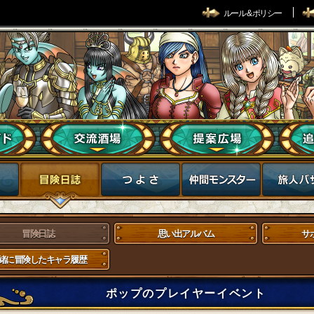
ルール & ポリシー
冒険日誌
思い出アルバム
サ
緒に冒険したキャラ履歴
ポップのプレイヤーイベント