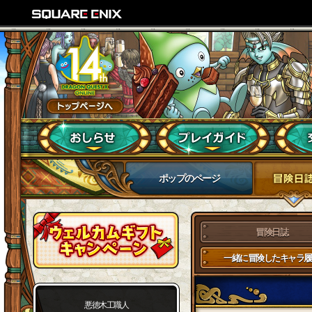
ポップのページ
冒険日誌
一緒に冒険したキャラ履
悪徳木工職人