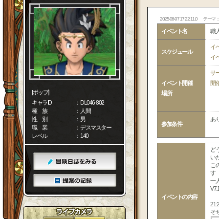
2025-06-07 17:22:11.0
テーマ
イベント名
職
イ
スケジュール
イ
サ
イベント開催
開
[ポップ]
場所
キャラID
： DL046-802
種 族
： 人間
性 別
： 男
あ
参加条件
職 業
： デスマスター
レベル
： 140
ど
い
こ
す
一
V
イベントの内容
2
そ