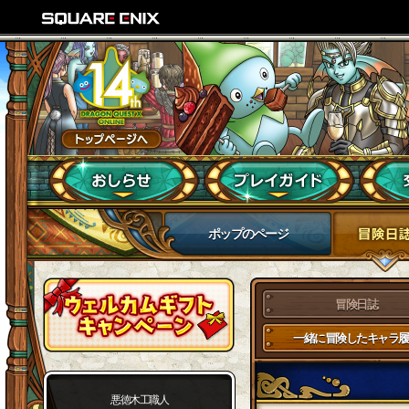
ポップのページ
冒険日誌
一緒に冒険したキャラ履
悪徳木工職人