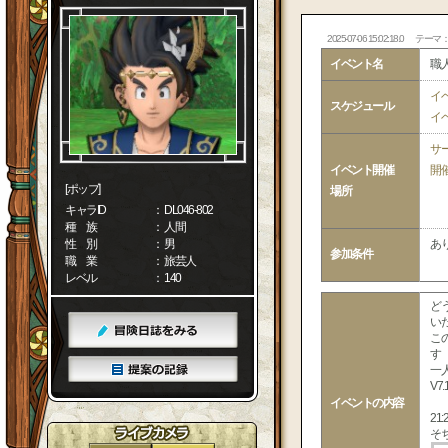
2025-07-06 15:02:18.0
テーマ
イベント名
職
イ
スケジュール
イ
サ
イベント開催
開
[ポップ]
場所
キャラID
： DL046-802
種 族
： 人間
性 別
： 男
あ
参加条件
職 業
： 旅芸人
レベル
： 140
ど
い
こ
す
一
V
イベントの内容
2
そ