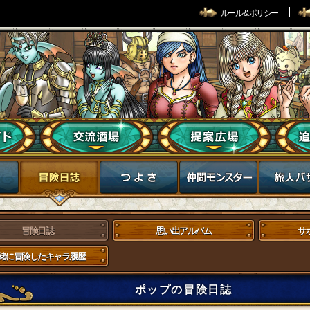
ルール & ポリシー
冒険日誌
思い出アルバム
サ
緒に冒険したキャラ履歴
ポップの冒険日誌