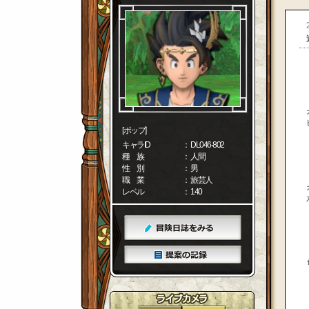
[ポップ]
キャラID
： DL046-802
種 族
： 人間
性 別
： 男
職 業
： 旅芸人
レベル
： 140